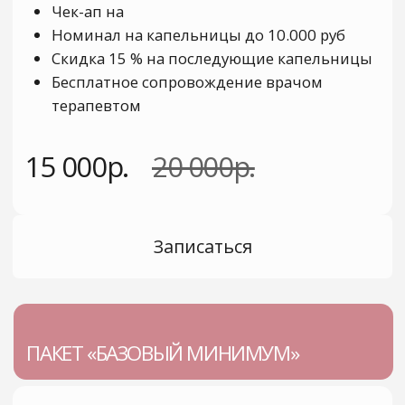
ПАКЕТ «РОСКОШНЫЙ МАКСИМУМ»
Чек-ап на
Номинал на капельницы до 15.000 руб
Скидка 15% на последующие
капельницы
Скидка 15% на услуги клиники
Бесплатные анализы для оценки
динамики на
Бесплатное сопровождение врачом
терапевтом
Консультация врача превентолога
Консультация психолога/коуча/брейн
УСЛУГИ
тренера/ арт терапевта
Консультации специалист
Эстетическая медицина
40 000р.
50 000р.
Инфузионная терапия
Чекапы
Записаться