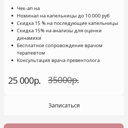
КОНТАКТЫ
+7 917 897 75 77
clean_clinic_guest-kzn@mail.ru
420059, город Казань, улица
Павлюхина 108Б, помещение 2
Пн-Пт: с 08:00 до 20:00
Сб: с 08:00 до 16:00
Вс: выходной
ДОКУМЕНТЫ
Медицинская лицензия
ИНН1684025034/
ОГРН1251600014709
Политика конфиденциальности
Постановление от 29.12.2025 № 2188
©
Clean Clinic Все права защищены
Имеются противопоказания, необходима
консультация специалиста
*Meta-организация запрещена в РФ