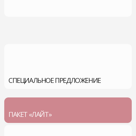
Записаться
ПАКЕТ «БАЗОВЫЙ МИНИМУМ»
Чек-ап на
Номинал на капельницы до 10.000 руб
Скидка 15 % на последующие капельницы
Скидка 15% на анализы для оценки
динамики
Бесплатное сопровождение врачом
терапевтом
Консультация врача превентолога
35000р.
25 000р.
Записаться