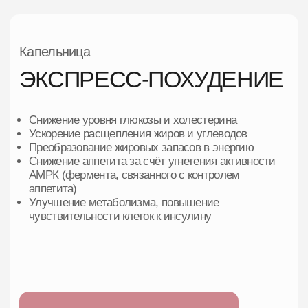
Ускорение расщепления жиров и углеводов
Преобразование жировых запасов в энергию
Снижение аппетита за счёт угнетения активности
АМРК (фермента, связанного с контролем
аппетита)
Улучшение метаболизма, повышение
чувствительности клеток к инсулину
Записаться на консультацию
ОБЩИЕ ПОКАЗАНИЯ
Избыточная масса тела или ожирение.
Замедленный метаболизм, накопление жировых
отложений.
Хроническая усталость, снижение
работоспособности.
Нарушение липидного обмена, повышенный
уровень холестерина.
Полинейропатия, связанная с метаболическими