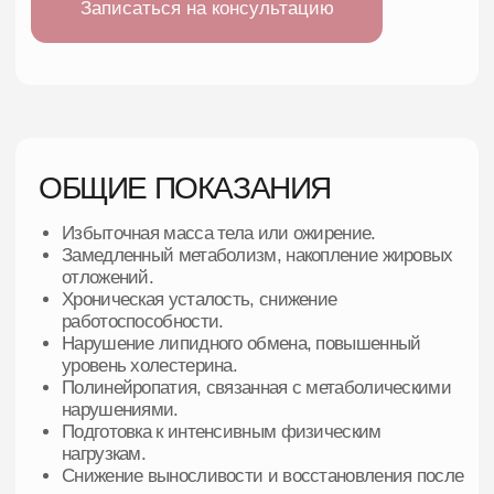
нарушениями.
Подготовка к интенсивным физическим
нагрузкам.
Снижение выносливости и восстановления после
тренировок.
ПРОТИВОПОКАЗАНИЯ
Хроническая почечная недостаточность II-III
стадии.
Эпилепсия.
Беременность и период грудного
вскармливания.
Детский и подростковый возраст (до 18 лет).
Повышенная чувствительность к компонентам
капельницы.
Отсутствие регулярных физических нагрузок.
С осторожностью: пожилой возраст (старше 75
лет).