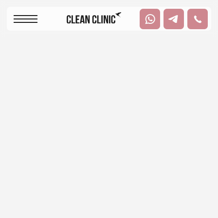
+
+
+
Казань, улица Павлюхина 108Б, помещение
2
Пн-Пт: с 08:00 до
Сб: с 08:00 до 16:00
20:00
Капельница
ЭКСПРЕСС-ПОХУДЕНИЕ
Снижение уровня глюкозы и холестерина