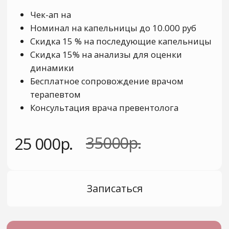
КОНТАКТЫ
+7 917 897 75 77
clean_clinic_guest-kzn@mail.ru
420059, город Казань, улица
Павлюхина 108Б, помещение 2
Пн-Пт: с 08:00 до 20:00
Сб: с 08:00 до 16:00
Вс: выходной
ДОКУМЕНТЫ
Медицинская лицензия
ИНН1684025034/
ОГРН1251600014709
Политика конфиденциальности
Постановление от 29.12.2025 № 2188
©
Clean Clinic Все права защищены
Имеются противопоказания, необходима
консультация специалиста
*Meta-организация запрещена в РФ