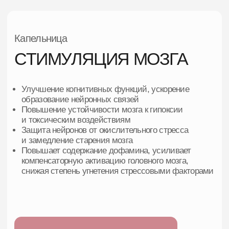
образование нейронных связей
Повышение устойчивости мозга к гипоксии
и токсическим воздействиям
Защита нейронов от окислительного стресса
и замедление старения мозга
Повышает содержание дофамина, усиливает
компенсаторную активацию головного мозга,
снижая степень угнетения стрессовыми факторами
Записаться на консультацию
ОБЩИЕ ПОКАЗАНИЯ
Снижение когнитивных функций (память,
внимание, концентрация).
Хроническая усталость, снижение настроения.
Нарушение мозгового кровообращения,
сосудистые расстройства.
Восстановление после ишемических событий
или гипоксии.
Поддержка нейропластичности при высоких