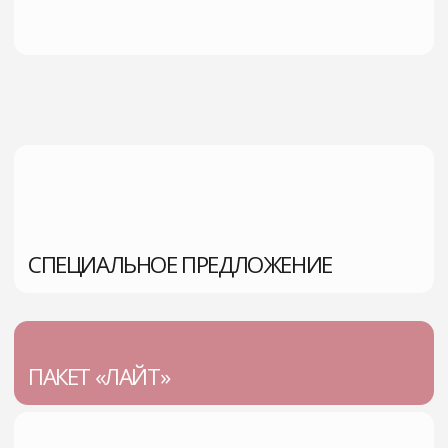
Записаться
ПАКЕТ «БАЗОВЫЙ МИНИМУМ»
Чек-ап на
Номинал на капельницы до 10.000 руб
Скидка 15 % на последующие капельницы
Скидка 15% на анализы для оценки
динамики
Бесплатное сопровождение врачом
терапевтом
Консультация врача превентолога
35000р.
25 000р.
Записаться