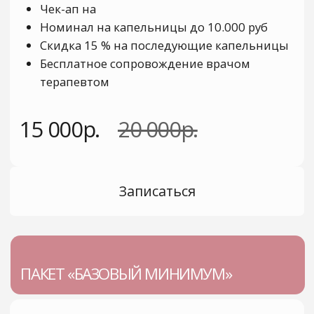
ПАКЕТ «РОСКОШНЫЙ МАКСИМУМ»
Чек-ап на
Номинал на капельницы до 15.000 руб
Скидка 15% на последующие
капельницы
Скидка 15% на услуги клиники
Бесплатные анализы для оценки
динамики на
Бесплатное сопровождение врачом
терапевтом
Консультация врача превентолога
Консультация психолога/коуча/брейн
УСЛУГИ
тренера/ арт терапевта
Консультации специалист
Эстетическая медицина
40 000р.
50 000р.
Инфузионная терапия
Чекапы
Записаться