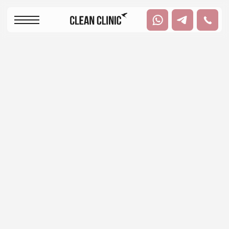
+
+
+
Казань, улица Павлюхина 108Б, помещение
2
Пн-Пт: с 08:00 до
Сб: с 08:00 до 16:00
20:00
Капельница
СТИМУЛЯЦИЯ МОЗГА
Улучшение когнитивных функций, ускорение