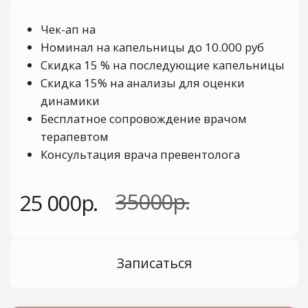
КОНТАКТЫ
+7 917 897 75 77
clean_clinic_guest-kzn@mail.ru
420059, город Казань, улица
Павлюхина 108Б, помещение 2
Пн-Пт: с 08:00 до 20:00
Сб: с 08:00 до 16:00
Вс: выходной
ДОКУМЕНТЫ
Медицинская лицензия
ИНН1684025034/
ОГРН1251600014709
Политика конфиденциальности
Постановление от 29.12.2025 № 2188
©
Clean Clinic Все права защищены
Имеются противопоказания, необходима
консультация специалиста