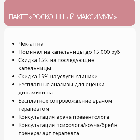
*Meta-организация запрещена в РФ
и признана экстремистской