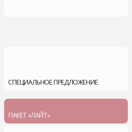
Записаться
ПАКЕТ «БАЗОВЫЙ МИНИМУМ»
Чек-ап на
Номинал на капельницы до 10.000 руб
Скидка 15 % на последующие капельницы
Скидка 15% на анализы для оценки
динамики
Бесплатное сопровождение врачом
терапевтом
Консультация врача превентолога
35000р.
25 000р.
Записаться