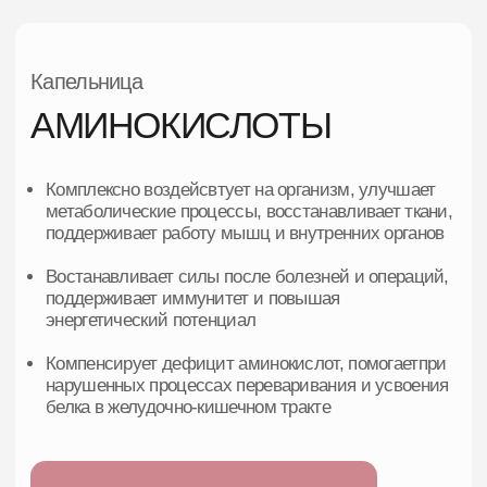
метаболические процессы, восстанавливает ткани,
поддерживает работу мышц и внутренних органов
Востанавливает силы после болезней и операций,
поддерживает иммунитет и повышая
энергетический потенциал
Компенсирует дефицит аминокислот, помогаетпри
нарушенных процессах переваривания и усвоения
белка в желудочно-кишечном тракте
Записаться на консультацию
ОБЩИЕ ПОКАЗАНИЯ
Недостаточность питания (общий белок
менее 70 г/л).
Хроническая усталость, мышечная слабость.
Восстановление после операций, травм или
интенсивных физических нагрузок.
Нарушение синтеза коллагена (кожа, суставы,
соединительные ткани).
Снижение иммунитета, частые инфекции.