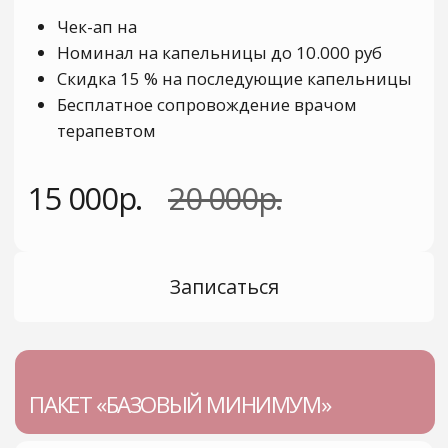
ПАКЕТ «РОСКОШНЫЙ МАКСИМУМ»
Чек-ап на
Номинал на капельницы до 15.000 руб
Скидка 15% на последующие
капельницы
Скидка 15% на услуги клиники
Бесплатные анализы для оценки
динамики на
Бесплатное сопровождение врачом
терапевтом
Консультация врача превентолога
Консультация психолога/коуча/брейн
УСЛУГИ
тренера/ арт терапевта
Консультации специалист
Эстетическая медицина
40 000р.
50 000р.
Инфузионная терапия
Чекапы
Записаться