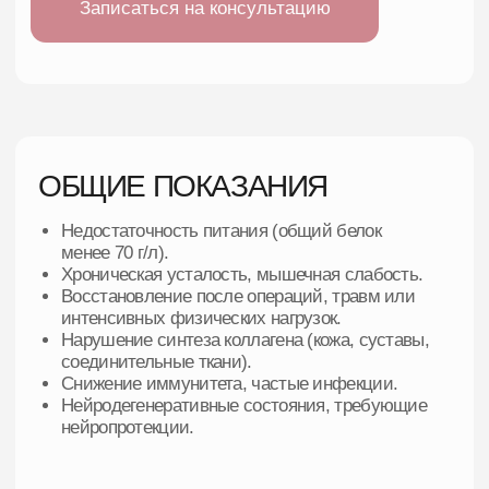
Нейродегенеративные состояния, требующие
нейропротекции.
ПРОТИВОПОКАЗАНИЯ
Детский возраст (до 18 лет).
Аллергические реакции или индивидуальная
непереносимость компонентов.
Выраженная почечная недостаточность
(клиренс креатинина менее 20 мл/мин).
Тяжелые нарушения кровообращения (коллапс,
шок).
Выраженная гипоксия тканей.
Гипергидратация или нарушения водно-
электролитного баланса.
Острый период черепно-мозговой травмы.
Гипокалиемия.
Недавно проведенный курс химиотерапии,
гипотония, гипогликемия.