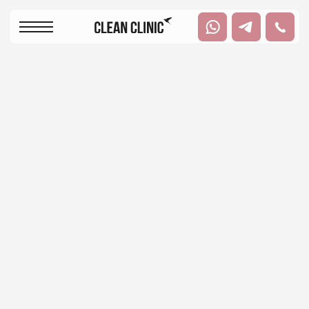
+
+
+
Казань, улица Павлюхина 108Б, помещение
2
Пн-Пт: с 08:00 до
Сб: с 08:00 до 16:00
20:00
Капельница
АМИНОКИСЛОТЫ
Комплексно воздейсвтует на организм, улучшает